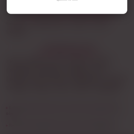
toi, plus de réactivité de leur côté. Le rapport signal/bruit est
LES AUTRES VILLES DE
ALPES-MARITIMES
meilleur. Si tu filtres bien par distance — genre moins de 20
km — tu vas tomber sur des profils vraiment locaux, pas des
Antibes
Cagnes-sur-Mer
Cannes
Fréjus
comptes fantômes créés à Marseille.
Grasse
Crée ton profil gratuitement et regarde qui est connecté près
de chez toi ce soir.
LES PRINCIPALES VILLES
Paris
Marseille
Lyon
Toulouse
Nantes
Montpellier
Strasbourg
Bordeaux
Lille
Rennes
Reims
Toulon
Saint-Étienne
Le Havre
Grenoble
Angers
Dijon
Nîmes
Villeurbanne
Est-ce que je peux faire une rencontre cougar à Nice ce
soir ?
Rencontre cougar à Nice, c'est pour qui exactement ?